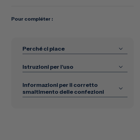
delicata dei denti e mi prendo cura delle gengive,
anche quelle più sensibili. Il raschietto per la lingua
integrato permette di mantenere una migliore igiene
Pour compléter :
orale.
Perché ci piace
Istruzioni per l'uso
Informazioni per il corretto
smaltimento delle confezioni