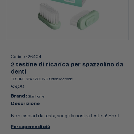
Apri
Apr
contenuti
con
multimediali
mul
1
2
Codice :
26404
in
in
2 testine di ricarica per spazzolino da
finestra
fin
modale
mo
denti
TESTINE SPAZZOLINO Setole Morbide
Prezzo
€9,00
di
Brand :
Stanhome
listino
Descrizione
Non fasciarti la testa, scegli la nostra testina! Eh sì,
permetto di sostituire la testina dello spazzolino da
Per saperne di più
denti. Grazie al taglio piatto e alle setole morbide e
arrotondate di origine naturale, garantisco una pulizia