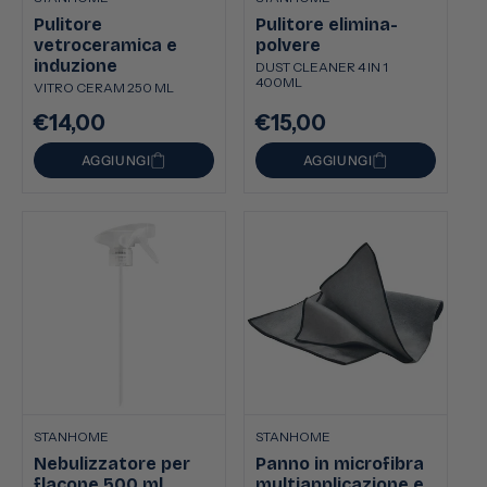
Pulitore
Pulitore elimina-
vetroceramica e
polvere
induzione
DUST CLEANER 4 IN 1
400ML
VITRO CERAM 250 ML
€14,00
€15,00
Prezzo
Prezzo
di
di
AGGIUNGI
AGGIUNGI
listino
listino
STANHOME
STANHOME
Nebulizzatore per
Panno in microfibra
flacone 500 ml
multiapplicazione e