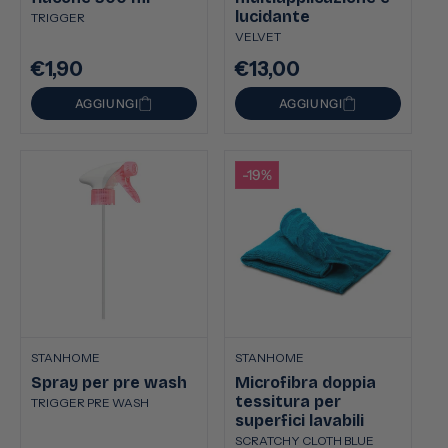
lucidante
TRIGGER
VELVET
€1,90
€13,00
Prezzo
Prezzo
di
di
AGGIUNGI
AGGIUNGI
listino
listino
-19%
STANHOME
STANHOME
Spray per pre wash
Microfibra doppia
tessitura per
TRIGGER PRE WASH
superfici lavabili
SCRATCHY CLOTH BLUE