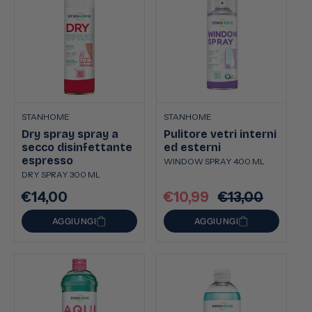
STANHOME
STANHOME
Dry spray spray a
Pulitore vetri interni
secco disinfettante
ed esterni
espresso
WINDOW SPRAY 400 ML
DRY SPRAY 300 ML
€14,00
€10,99
€13,00
Prezzo
Prezzo
Prezzo
di
scontato
di
AGGIUNGI
AGGIUNGI
listino
listino