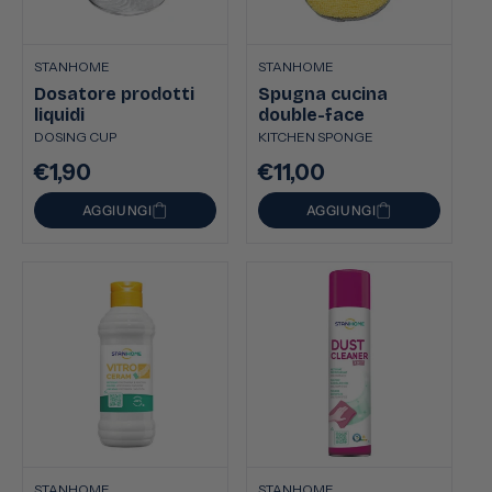
STANHOME
STANHOME
Dosatore prodotti
Spugna cucina
liquidi
double-face
DOSING CUP
KITCHEN SPONGE
€1,90
€11,00
Prezzo
Prezzo
di
di
AGGIUNGI
AGGIUNGI
listino
listino
STANHOME
STANHOME