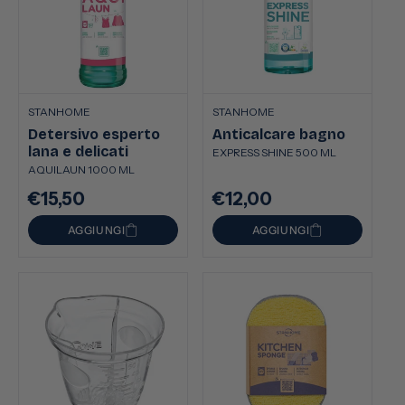
STANHOME
STANHOME
Detersivo esperto
Anticalcare bagno
lana e delicati
EXPRESS SHINE 500 ML
AQUILAUN 1000 ML
€15,50
€12,00
Prezzo
Prezzo
di
di
AGGIUNGI
AGGIUNGI
listino
listino