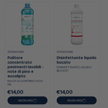
STANHOME
STANHOME
Pulitore
Disinfettante liquido
concentrato
bucato
pavimenti lavabili -
DISINFETTANTE LIQUIDO
BUCATO
note di pino e
eucalipto
MULTI-FLOOR PINO 1000
ML
€14,00
€14,00
Prezzo
Prezzo
di
di
AGGIUNGI
AGGIUNGI
listino
listino