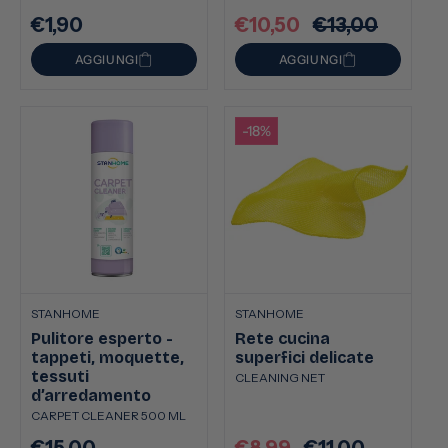
€1,90
€10,50
€13,00
Prezzo
Prezzo
Prezzo
di
scontato
di
AGGIUNGI
AGGIUNGI
listino
listino
-18%
STANHOME
STANHOME
Pulitore esperto -
Rete cucina
tappeti, moquette,
superfici delicate
tessuti
CLEANING NET
d’arredamento
CARPET CLEANER 500 ML
€15,00
€8,99
€11,00
Prezzo
Prezzo
Prezzo