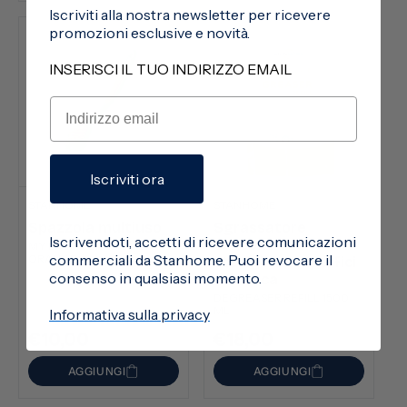
Iscriviti alla nostra newsletter per ricevere
promozioni esclusive e novità.
INSERISCI IL TUO INDIRIZZO EMAIL
Iscriviti ora
STANHOME
STANHOME
Spazzola multiuso
Sgrassatore
Iscrivendoti, accetti di ricevere comunicazioni
concentrato
MY BRUSH GREEN &
commerciali da Stanhome. Puoi revocare il
ORANGE
stoviglie e superfici
consenso in qualsiasi momento.
- ricarica
DEGREASER REFILL 1500
ML
Informativa sulla privacy
€10,00
€18,00
Prezzo
Prezzo
di
di
AGGIUNGI
AGGIUNGI
listino
listino