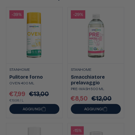
-39%
-29%
STANHOME
STANHOME
Pulitore forno
Smacchiatore
prelavaggio
OVEN 400 ML
PRE-WASH 500 ML
€7,99
€13,00
Prezzo
Prezzo
€8,50
€12,00
Prezzo
Prezzo
PREZZO
PER
scontato
€19,98
/
L
di
UNITARIO
scontato
di
listino
AGGIUNGI
AGGIUNGI
listino
-15%