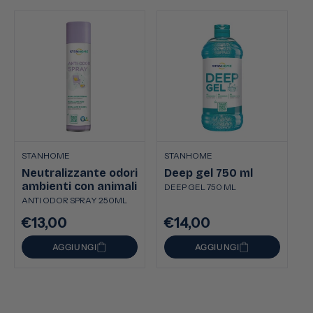
STANHOME
STANHOME
Neutralizzante odori
Deep gel 750 ml
ambienti con animali
DEEP GEL 750 ML
ANTI ODOR SPRAY 250ML
€13,00
€14,00
Prezzo
Prezzo
di
di
AGGIUNGI
AGGIUNGI
listino
listino