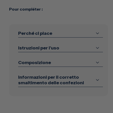
può risultare difficile da rimuovere se non non lo si fa
regolarmente. Per evitare pulizie profonde che
Pour compléter :
richiedono molto tempo ed energia, Express Shine ti
facilita il compito nella vita di tutti i giorni. Questo
potente anticalcare agisce in 1 minuto per un bagno
impeccabile e senza fatica.
Perché ci piace
Istruzioni per l'uso
Composizione
Informazioni per il corretto
smaltimento delle confezioni