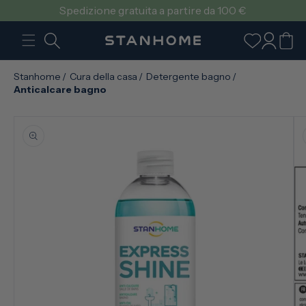
VAI
Spedizione gratuita a partire da 100 €
DIRETTAMENTE
AI CONTENUTI
Accedi
Carrello
Stanhome
/
Cura della casa
/
Detergente bagno
/
Anticalcare bagno