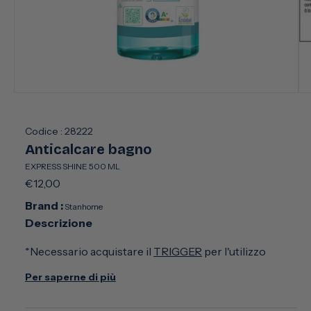
Apri
Apr
contenuti
con
multimediali
mul
1
2
Codice :
28222
in
in
Anticalcare bagno
finestra
fin
modale
mo
EXPRESS SHINE 500 ML
Prezzo
€12,00
di
Brand :
Stanhome
listino
Descrizione
*Necessario acquistare il
TRIGGER
per l'utilizzo
Per saperne di più
Il calcare è un vero incubo. Si accumula ovunque e