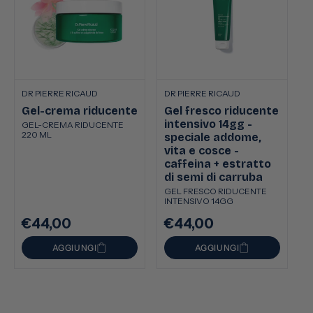
DR PIERRE RICAUD
DR PIERRE RICAUD
Gel-crema riducente
Gel fresco riducente
intensivo 14gg -
GEL-CREMA RIDUCENTE
220 ML
speciale addome,
vita e cosce -
caffeina + estratto
di semi di carruba
GEL FRESCO RIDUCENTE
INTENSIVO 14GG
€44,00
€44,00
Prezzo
Prezzo
di
di
AGGIUNGI
AGGIUNGI
listino
listino