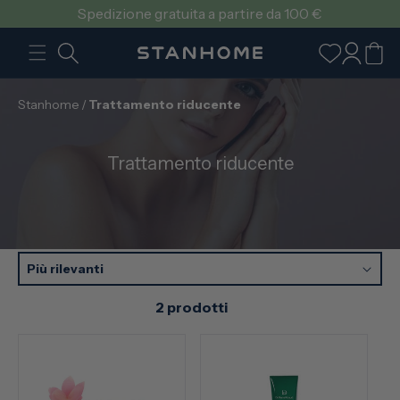
VAI
Spedizione gratuita a partire da 100 €
DIRETTAMENTE
AI CONTENUTI
Accedi
Carrello
Stanhome
/
Trattamento riducente
C
Trattamento riducente
o
l
l
e
z
Più rilevanti
i
2 prodotti
o
n
e
: