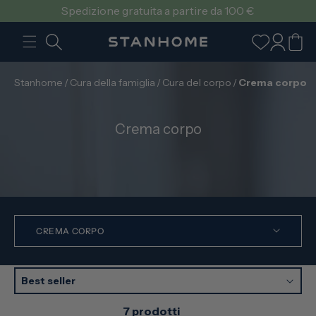
VAI
Spedizione gratuita a partire da 100 €
DIRETTAMENTE
AI CONTENUTI
Accedi
Carrello
Stanhome
/
Cura della famiglia
/
Cura del corpo
/
Crema corpo
C
Crema corpo
o
l
l
e
z
i
CREMA CORPO
o
n
e
Best seller
:
7 prodotti