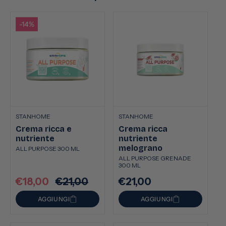
-14%
STANHOME
STANHOME
Crema ricca e
Crema ricca
nutriente
nutriente
melograno
ALL PURPOSE 300 ML
ALL PURPOSE GRENADE
300 ML
€18,00
€21,00
€21,00
Prezzo
Prezzo
Prezzo
scontato
di
di
AGGIUNGI
AGGIUNGI
listino
listino