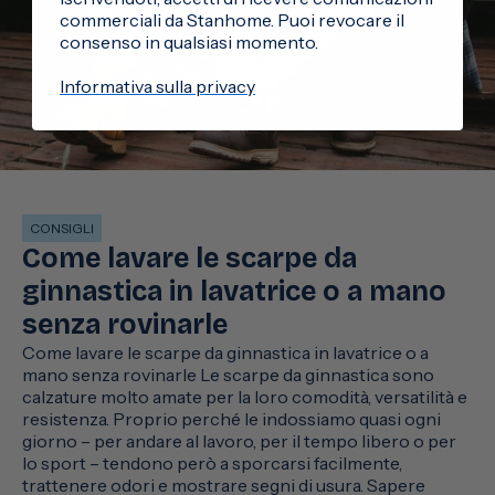
commerciali da Stanhome. Puoi revocare il
consenso in qualsiasi momento.
Informativa sulla privacy
CONSIGLI
Come lavare le scarpe da
ginnastica in lavatrice o a mano
senza rovinarle
Come lavare le scarpe da ginnastica in lavatrice o a
mano senza rovinarle Le scarpe da ginnastica sono
calzature molto amate per la loro comodità, versatilità e
resistenza. Proprio perché le indossiamo quasi ogni
giorno – per andare al lavoro, per il tempo libero o per
lo sport – tendono però a sporcarsi facilmente,
trattenere odori e mostrare segni di usura. Sapere