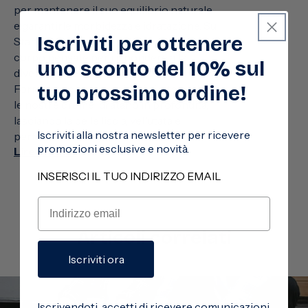
per mantenere il suo equilibrio naturale
e garantirle morbidezza e idratazione. Su
Iscriviti per ottenere
Stanhome, trovi una selezione di creme
corpo pensate per rispondere alle
uno sconto del 10% sul
diverse necessità della tua pelle.
tuo prossimo ordine!
Formulate con ingredienti di alta qualità,
le nostre creme idratano in profondità,
lasciando la pelle liscia, vellutata e
Iscriviti alla nostra newsletter per ricevere
perfettamente nutrita....
promozioni esclusive e novità.
Lire la suite
INSERISCI IL TUO INDIRIZZO EMAIL
Articoli correlati
Iscriviti ora
Iscrivendoti, accetti di ricevere comunicazioni