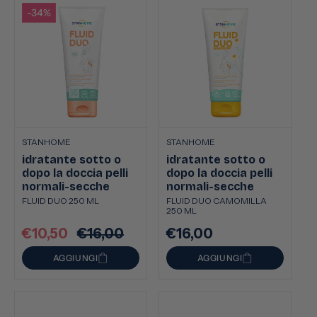
-34%
STANHOME
STANHOME
idratante sotto o
idratante sotto o
dopo la doccia pelli
dopo la doccia pelli
normali-secche
normali-secche
FLUID DUO 250 ML
FLUID DUO CAMOMILLA
250 ML
€10,50
€16,00
€16,00
Prezzo
Prezzo
Prezzo
scontato
di
di
AGGIUNGI
AGGIUNGI
listino
listino