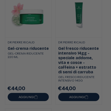
DR PIERRE RICAUD
DR PIERRE RICAUD
Gel-crema riducente
Gel fresco riducente
intensivo 14gg -
GEL-CREMA RIDUCENTE
220 ML
speciale addome,
vita e cosce -
caffeina + estratto
di semi di carruba
GEL FRESCO RIDUCENTE
INTENSIVO 14GG
€44,00
€44,00
Prezzo
Prezzo
di
di
AGGIUNGI
AGGIUNGI
listino
listino