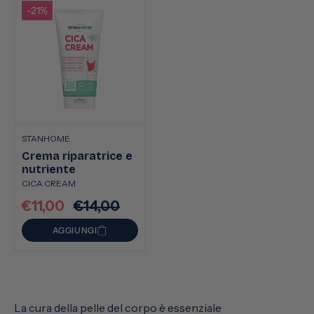
-21%
STANHOME
Crema riparatrice e
nutriente
CICA CREAM
€11,00
€14,00
Prezzo
Prezzo
scontato
di
AGGIUNGI
listino
La cura della pelle del corpo è essenziale