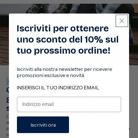
Iscriviti per ottenere
uno sconto del 10% sul
tuo prossimo ordine!
Iscriviti alla nostra newsletter per ricevere
promozioni esclusive e novità.
CONSIGLI
INSERISCI IL TUO INDIRIZZO EMAIL
Come lavare le scarpe da
ginnastica in lavatrice o a mano
senza rovinarle
Come lavare le scarpe da ginnastica in lavatrice o a
mano senza rovinarle Le scarpe da ginnastica sono
Iscriviti ora
calzature molto amate per la loro comodità, versatilità e
resistenza. Proprio perché le indossiamo quasi ogni