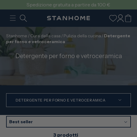
VAI
Spedizione gratuita a partire da 100 €
DIRETTAMENTE
AI CONTENUTI
Accedi
Carrello
Stanhome
/
Cura della casa
/
Pulizia della cucina
/
Detergente
per forno e vetroceramica
C
Detergente per forno e vetroceramica
o
l
l
e
z
i
DETERGENTE PER FORNO E VETROCERAMICA
o
n
e
Best seller
:
3 prodotti