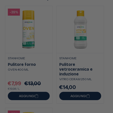
-39%
STANHOME
STANHOME
Pulitore forno
Pulitore
vetroceramica e
OVEN 400 ML
induzione
VITRO CERAM 250 ML
€7,99
€13,00
Prezzo
Prezzo
€14,00
Prezzo
PREZZO
PER
scontato
€19,98
/
L
di
UNITARIO
di
listino
AGGIUNGI
AGGIUNGI
listino