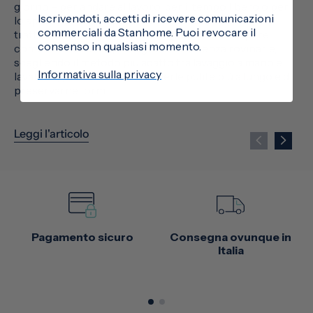
giorno – per andare al lavoro, per il tempo libero o per
Iscrivendoti, accetti di ricevere comunicazioni
lo sport – tendono però a sporcarsi facilmente,
commerciali da Stanhome. Puoi revocare il
trattenere odori e mostrare segni di usura. Sapere
consenso in qualsiasi momento.
come lavare le scarpe da ginnastica senza rovinarle,
scegliendo il metodo più adatto tra lavaggio a mano e
Informativa sulla privacy
lavatrice, permette di mantenerle pulite più a lungo e di
preservarne form...
Leggi l'articolo
Pagamento sicuro
Consegna ovunque in
Italia