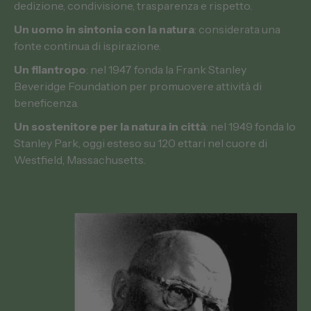
dedizione, condivisione, trasparenza e rispetto.
Un uomo in sintonia con la natura
: considerata una
fonte continua di ispirazione.
Un filantropo
: nel 1947 fonda la Frank Stanley
Beveridge Foundation per promuovere attività di
beneficenza.
Un sostenitore per la natura in città
: nel 1949 fonda lo
Stanley Park, oggi esteso su 120 ettari nel cuore di
Westfield, Massachusetts.