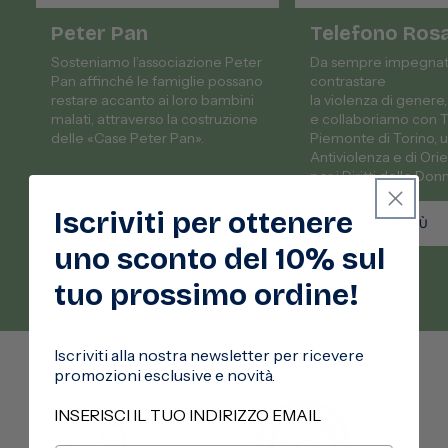
Peter Pan
Telefono Ros
Sosteniamo l’associazione Peter
Da sempre impegnat
Pan affinché le famiglie possano
contrastare
restare accanto ai loro bambini
la violenza di gener
malati, attraverso la costruzione
e collaboriamo con 
delle «Case Peter Pan».
Piemonte di Torino, 
Antiviolenza e di Or
per i Diritti delle Don
SCOPRI DI PIÙ
Iscriviti per ottenere
SCOPRI DI PIÙ
uno sconto del 10% sul
tuo prossimo ordine!
Iscriviti alla nostra newsletter per ricevere
promozioni esclusive e novità.
INSERISCI IL TUO INDIRIZZO EMAIL