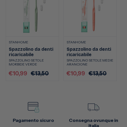
STANHOME
STANHOME
Spazzolino da denti
Spazzolino da denti
ricaricabile
ricaricabile
SPAZZOLINO SETOLE
SPAZZOLINO SETOLE MEDIE
MORBIDE VERDE
ARANCIONE
€10,99
€13,50
€10,99
€13,50
Prezzo
Prezzo
Prezzo
Prezzo
scontato
di
scontato
di
listino
listino
Pagamento sicuro
Consegna ovunque in
Italia