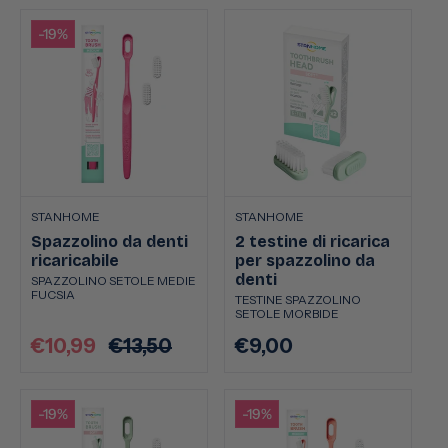
listino
listino
-19%
STANHOME
STANHOME
Spazzolino da denti
2 testine di ricarica
ricaricabile
per spazzolino da
denti
SPAZZOLINO SETOLE MEDIE
FUCSIA
TESTINE SPAZZOLINO
SETOLE MORBIDE
€10,99
€13,50
€9,00
Prezzo
Prezzo
Prezzo
scontato
di
di
listino
listino
-19%
-19%