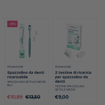
-19%
STANHOME
STANHOME
Spazzolino da denti
2 testine di ricarica
ricaricabile
per spazzolino da
denti
SPAZZOLINO SETOLE MEDIE
BLU
TESTINE SPAZZOLINO
SETOLE MEDIE
€10,99
€13,50
€9,00
Prezzo
Prezzo
Prezzo
scontato
di
di