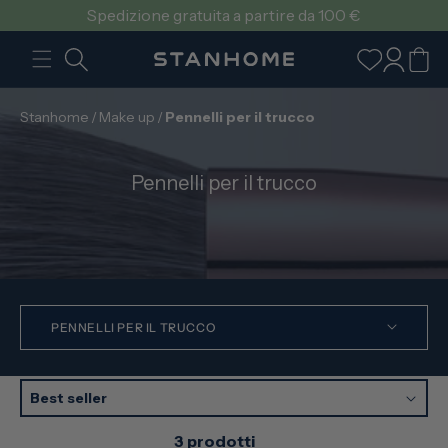
VAI
Spedizione gratuita a partire da 100 €
DIRETTAMENTE
AI CONTENUTI
Accedi
Carrello
Stanhome
/
Make up
/
Pennelli per il trucco
C
Pennelli per il trucco
o
l
l
e
z
i
PENNELLI PER IL TRUCCO
o
n
e
Best seller
:
3 prodotti