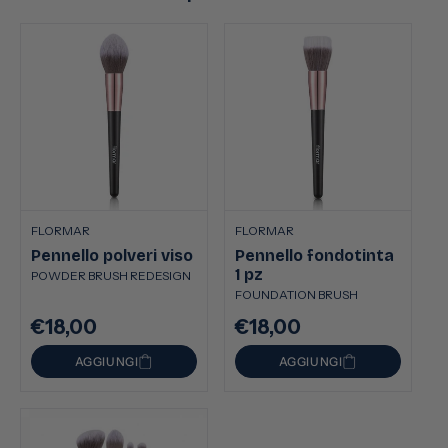
FLORMAR
FLORMAR
Pennello polveri viso
Pennello fondotinta
1 pz
POWDER BRUSH REDESIGN
FOUNDATION BRUSH
€18,00
€18,00
Prezzo
Prezzo
di
di
AGGIUNGI
AGGIUNGI
listino
listino