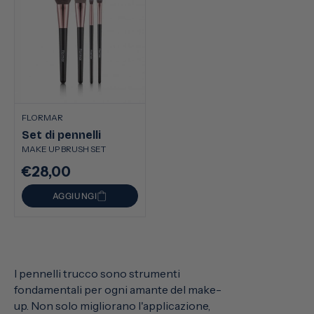
FLORMAR
Set di pennelli
MAKE UP BRUSH SET
€28,00
Prezzo
di
AGGIUNGI
listino
I pennelli trucco sono strumenti
fondamentali per ogni amante del make-
up. Non solo migliorano l'applicazione,