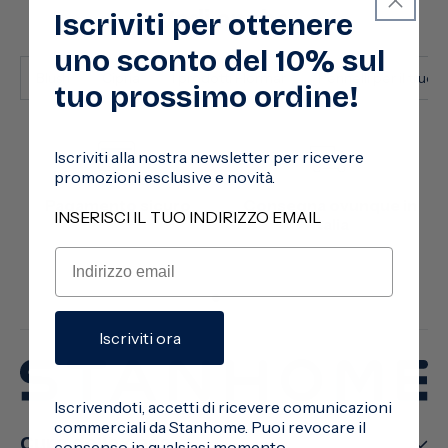
Vedi anche
Iscriviti per ottenere
uno sconto del 10% sul
Blush
Cipria
I prodotti Flormar
Pennelli per il trucc
tuo prossimo ordine!
Iscriviti alla nostra newsletter per ricevere
promozioni esclusive e novità.
Pagamento sicuro
Consegna ovunque in
INSERISCI IL TUO INDIRIZZO EMAIL
Italia
Iscriviti ora
Iscrivendoti, accetti di ricevere comunicazioni
commerciali da Stanhome. Puoi revocare il
Cura della casa
consenso in qualsiasi momento.