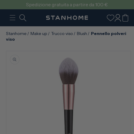
VAI
Spedizione gratuita a partire da 100 €
DIRETTAMENTE
AI CONTENUTI
Accedi
Carrello
Stanhome
/
Make up
/
Trucco viso
/
Blush
/
Pennello polveri
viso