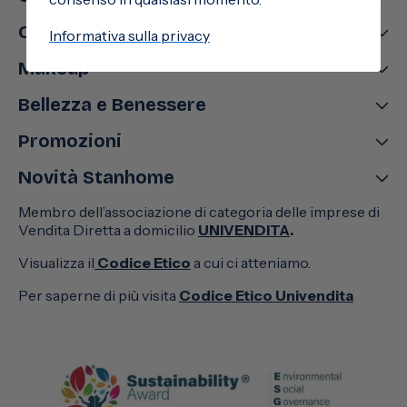
Cura della famiglia
Informativa sulla privacy
Makeup
Bellezza e Benessere
Promozioni
Novità Stanhome
Membro dell’associazione di categoria delle imprese di
Vendita Diretta a domicilio
UNIVENDITA
.
Visualizza il
Codice Etico
a cui ci atteniamo.
Per saperne di più visita
Codice Etico Univendita