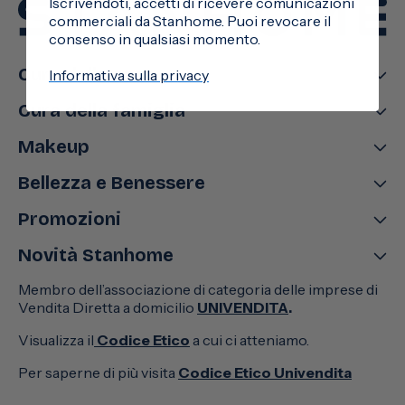
Iscrivendoti, accetti di ricevere comunicazioni
commerciali da Stanhome. Puoi revocare il
consenso in qualsiasi momento.
Cura della casa
Informativa sulla privacy
Cura della famiglia
Makeup
Bellezza e Benessere
Promozioni
Novità Stanhome
Membro dell’associazione di categoria delle imprese di
Vendita Diretta a domicilio
UNIVENDITA
.
Visualizza il
Codice Etico
a cui ci atteniamo.
Per saperne di più visita
Codice Etico Univendita