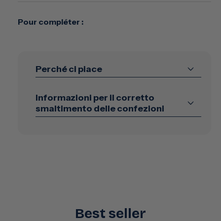
Manico telescopico che si adatta alla tua altezza e si
riordina facilmente grazie al suo gancio. Si estende
Pour compléter :
fino a 140 cm.
Perché ci piace
Informazioni per il corretto
smaltimento delle confezioni
Best seller