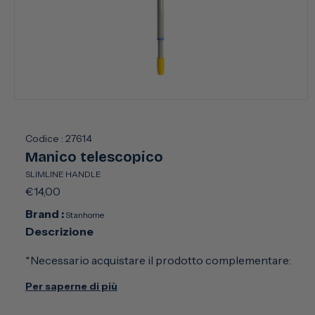
Apri
contenuti
multimediali
1
Codice :
27614
in
Manico telescopico
finestra
modale
SLIMLINE HANDLE
Prezzo
€14,00
di
Brand :
Stanhome
listino
Descrizione
*Necessario acquistare il prodotto complementare:
TOP SWING
Per saperne di più