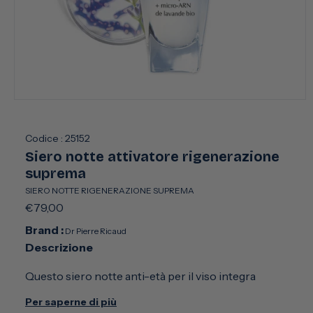
Apri
contenuti
multimediali
1
Codice :
25152
in
Siero notte attivatore rigenerazione
finestra
modale
suprema
SIERO NOTTE RIGENERAZIONE SUPREMA
Prezzo
€79,00
di
Brand :
Dr Pierre Ricaud
listino
Descrizione
Questo siero notte anti-età per il viso integra
probiotici e micro-ARN di lavanda bio. La sua formula
Per saperne di più
rigenerante e levigante, dotata di una tecnologia