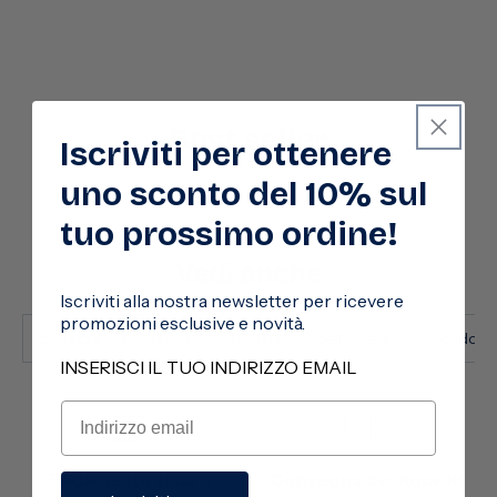
Best seller
Iscriviti per ottenere
uno sconto del 10% sul
tuo prossimo ordine!
Vedi anche
Iscriviti alla nostra newsletter per ricevere
promozioni esclusive e novità.
Bellezza e Benessere
I must have dell'estate
I prodotti
INSERISCI IL TUO INDIRIZZO EMAIL
Pagamento sicuro
Consegna ovunque in