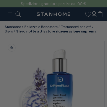
VAI
Spedizione gratuita a partire da 100 €
DIRETTAMENTE
AI CONTENUTI
Accedi
Carrello
Stanhome
/
Bellezza e Benessere
/
Trattamenti anti età
/
Siero
/
Siero notte attivatore rigenerazione suprema