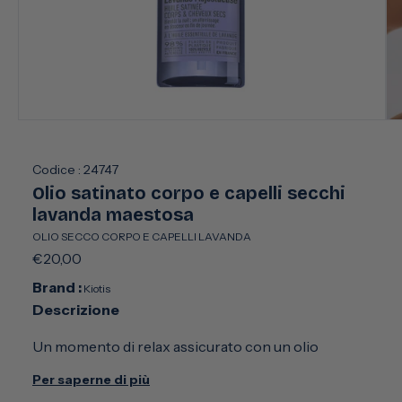
Apri
Apr
contenuti
con
multimediali
mul
1
2
Codice :
24747
in
in
Olio satinato corpo e capelli secchi
finestra
fin
modale
mo
lavanda maestosa
OLIO SECCO CORPO E CAPELLI LAVANDA
Prezzo
€20,00
di
Brand :
Kiotis
listino
Descrizione
Un momento di relax assicurato con un olio
profumato dall'effetto satinato per pelle e capelli
Per saperne di più
nutriti.