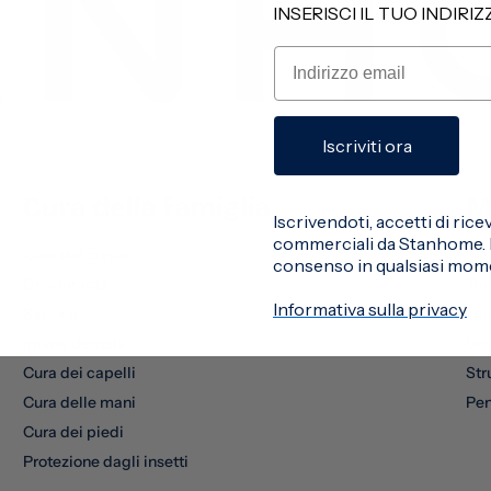
INSERISCI IL TUO INDIRI
Iscriviti ora
Cura della famiglia
M
Iscrivendoti, accetti di ri
commerciali da Stanhome. P
Cura del corpo
Tru
consenso in qualsiasi mom
Deodorante
Tru
Informativa sulla privacy
Sapone
Tru
Igiene dentale
Un
Cura dei capelli
Str
Cura delle mani
Pen
Cura dei piedi
Protezione dagli insetti