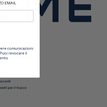
ZZO EMAIL
akeup
cevere comunicazioni
uoi revocare il
cco viso
ento.
cco labbra
cco occhi
ghie
uccanti
nelli per il trucco