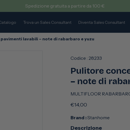
Spedizione gratuita a partire da 100 €
Catalogo
Trova un Sales Consultant
Diventa Sales Consultant
pavimenti lavabili – note di rabarbaro e yuzu
Codice :
28233
Pulitore conce
– note di raba
MULTIFLOOR RABARBAR
Prezzo
€14,00
di
Brand :
Stanhome
listino
Descrizione