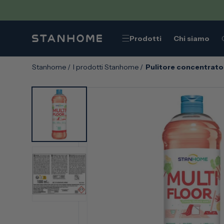
VAI
DIRETTAMENTE
AI CONTENUTI
Prodotti
Chi siamo
Stanhome
/
I prodotti Stanhome
/
Pulitore concentrato 