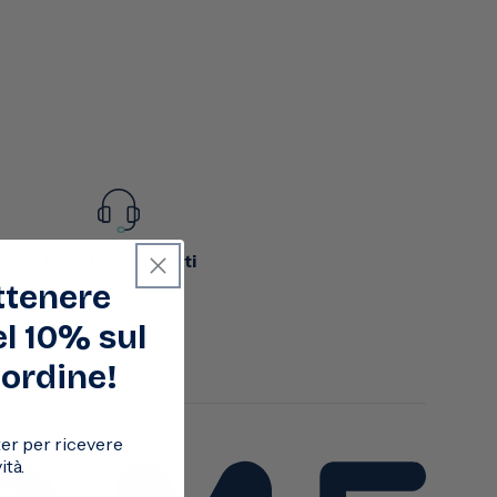
Assistenza clienti
ottenere
l 10% sul
ordine!
tter per ricevere
tà.