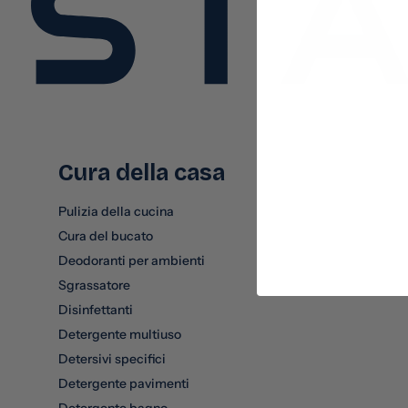
Cura della casa
Pulizia della cucina
Cura del bucato
Deodoranti per ambienti
Sgrassatore
Disinfettanti
Detergente multiuso
Detersivi specifici
Detergente pavimenti
Detergente bagno