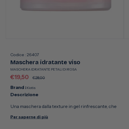
Apri
Apr
contenuti
con
multimediali
mul
1
2
Codice :
26407
in
in
Maschera idratante viso
finestra
fin
modale
mo
MASCHERA IDRATANTE PETALI DI ROSA
Prezzo
Prezzo
€19,50
€28,00
scontato
di
Brand :
Kiotis
listino
Descrizione
Una maschera dalla texture in gel rinfrescante, che
idrata immediatamente la pelle lasciandola morbida,
Per saperne di più
elastica e rinvigorita. L’incarnato è sublimato e
luminoso per una sensazione di benessere.