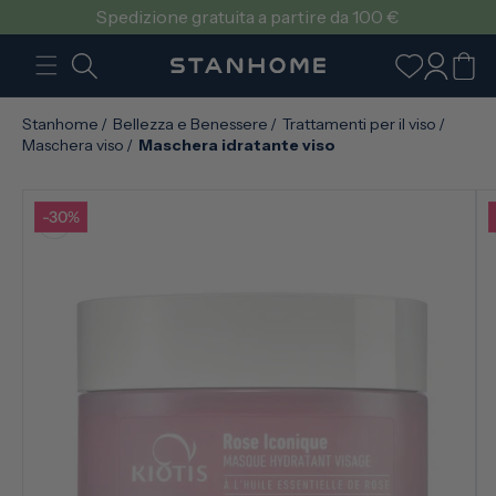
VAI
Spedizione gratuita a partire da 100 €
DIRETTAMENTE
AI CONTENUTI
Accedi
Carrello
Stanhome
/
Bellezza e Benessere
/
Trattamenti per il viso
/
Maschera viso
/
Maschera idratante viso
-30%