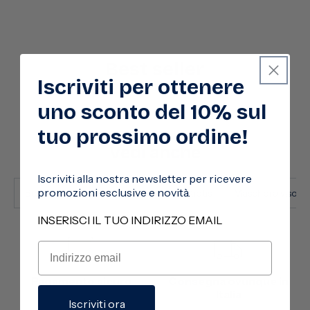
Best seller
Iscriviti per ottenere
uno sconto del 10% sul
tuo prossimo ordine!
Vedi anche
Iscriviti alla nostra newsletter per ricevere
promozioni esclusive e novità.
Bellezza e Benessere
I prodotti Kiotis
Maschera viso
INSERISCI IL TUO INDIRIZZO EMAIL
Pagamento sicuro
Consegna ovunque in
Italia
Iscriviti ora