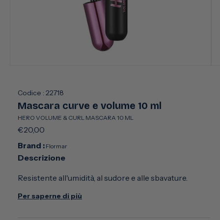
Apri
Apr
contenuti
con
multimediali
mul
1
2
Codice :
22718
in
in
Mascara curve e volume 10 ml
finestra
fin
modale
mo
HERO VOLUME & CURL MASCARA 10 ML
Prezzo
€20,00
di
Brand :
Flormar
listino
Descrizione
Resistente all'umidità, al sudore e alle sbavature.
Senza PEG, senza silicone, senza parabeni, senza
Per saperne di più
talco e senza profumo.
Testato dermatologicamente e oftalmologicamente.