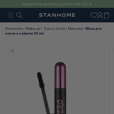
VAI
Spedizione gratuita a partire da 100 €
DIRETTAMENTE
AI CONTENUTI
Accedi
Carrello
Stanhome
/
Make up
/
Trucco occhi
/
Mascara
/
Mascara
curve e volume 10 ml