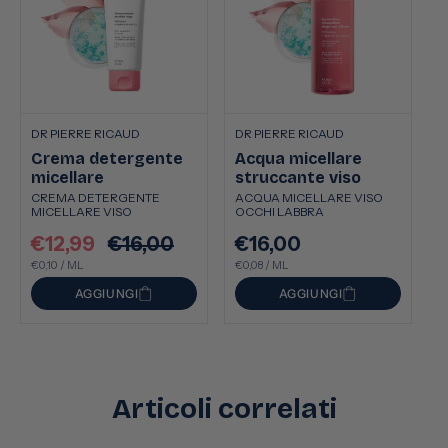
DR PIERRE RICAUD
DR PIERRE RICAUD
Crema detergente
Acqua micellare
micellare
struccante viso
CREMA DETERGENTE
ACQUA MICELLARE VISO
MICELLARE VISO
OCCHI LABBRA
€12,99
€16,00
€16,00
Prezzo
Prezzo
Prezzo
PREZZO
PER
PREZZO
PER
scontato
€0,10
/
ML
di
di
€0,08
/
ML
UNITARIO
UNITARIO
listino
listino
AGGIUNGI
AGGIUNGI
Articoli correlati