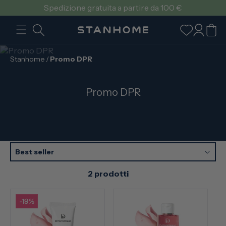
VAI
Spedizione gratuita a partire da 100 €
DIRETTAMENTE
AI CONTENUTI
Accedi
Carrello
Stanhome
/
Promo DPR
C
Promo DPR
o
l
l
e
z
Best seller
i
2 prodotti
o
n
e
-19%
: