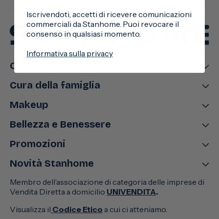
Iscrivendoti, accetti di ricevere comunicazioni
commerciali da Stanhome. Puoi revocare il
consenso in qualsiasi momento.
Informativa sulla privacy
Cura della casa
Cura della famiglia
Makeup
Bellezza e Benessere
Promozioni
Novità Stanhome
Membro dell’associazione di categoria delle imprese di
Vendita Diretta a domicilio
UNIVENDITA
.
Visualizza il
Codice Etico
a cui ci atteniamo.