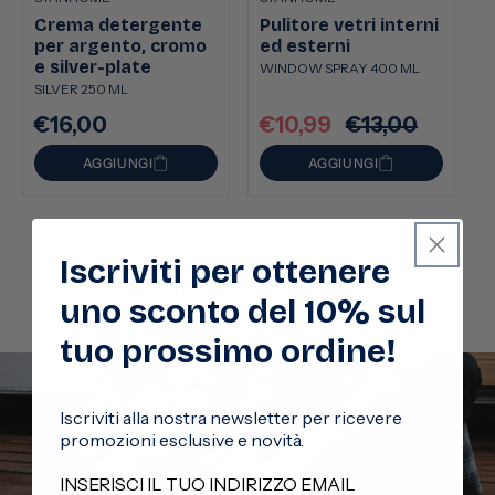
Crema detergente
Pulitore vetri interni
per argento, cromo
ed esterni
e silver-plate
WINDOW SPRAY 400 ML
SILVER 250 ML
€16,00
€10,99
€13,00
Prezzo
Prezzo
Prezzo
di
scontato
di
AGGIUNGI
AGGIUNGI
listino
listino
Iscriviti per ottenere
Articoli correlati
uno sconto del 10% sul
tuo prossimo ordine!
Iscriviti alla nostra newsletter per ricevere
promozioni esclusive e novità.
INSERISCI IL TUO INDIRIZZO EMAIL