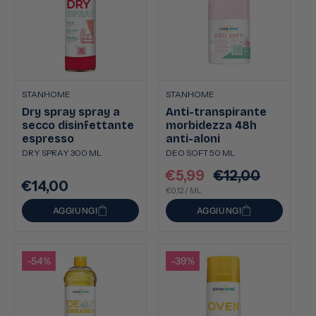
STANHOME
STANHOME
Dry spray spray a
Anti-transpirante
secco disinfettante
morbidezza 48h
espresso
anti-aloni
DRY SPRAY 300 ML
DEO SOFT 50 ML
€5,99
€12,00
Prezzo
Prezzo
€14,00
Prezzo
PREZZO
PER
scontato
€0,12
/
ML
di
UNITARIO
di
listino
AGGIUNGI
AGGIUNGI
listino
-54%
-39%