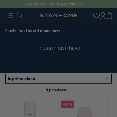
VAI
Spedizione gratuita a partire da 100 €
DIRETTAMENTE
AI CONTENUTI
Accedi
Carrello
Stanhome
/
I nostri must-have
C
I nostri must-have
o
l
l
e
z
In primo piano
i
8 prodotti
o
n
e
-50%
: