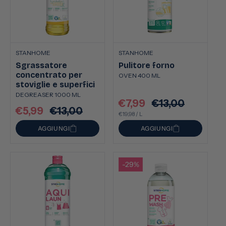
STANHOME
STANHOME
Sgrassatore
Pulitore forno
concentrato per
OVEN 400 ML
stoviglie e superfici
DEGREASER 1000 ML
€7,99
€13,00
Prezzo
Prezzo
€5,99
€13,00
Prezzo
Prezzo
PREZZO
PER
scontato
€19,98
/
L
di
UNITARIO
scontato
di
listino
AGGIUNGI
AGGIUNGI
listino
-29%