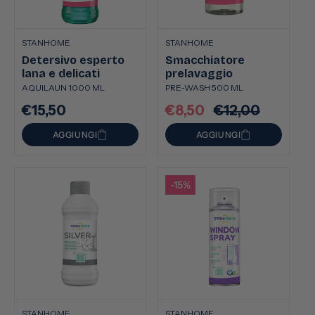
STANHOME
STANHOME
Detersivo esperto
Smacchiatore
lana e delicati
prelavaggio
AQUILAUN 1000 ML
PRE-WASH 500 ML
€15,50
€8,50
€12,00
Prezzo
Prezzo
Prezzo
di
scontato
di
AGGIUNGI
AGGIUNGI
listino
listino
-15%
STANHOME
STANHOME