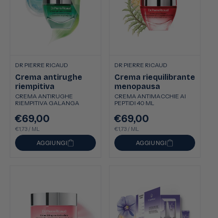
DR PIERRE RICAUD
DR PIERRE RICAUD
Crema antirughe
Crema riequilibrante
riempitiva
menopausa
CREMA ANTIRUGHE
CREMA ANTIMACCHIE AI
RIEMPITIVA GALANGA
PEPTIDI 40 ML
€69,00
€69,00
Prezzo
Prezzo
PREZZO
PER
PREZZO
PER
di
€1,73
/
ML
di
€1,73
/
ML
UNITARIO
UNITARIO
listino
listino
AGGIUNGI
AGGIUNGI