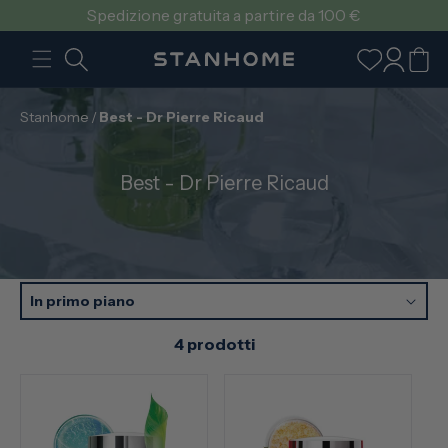
VAI
Spedizione gratuita a partire da 100 €
DIRETTAMENTE
AI CONTENUTI
Accedi
Carrello
Stanhome
/
Best - Dr Pierre Ricaud
C
Best - Dr Pierre Ricaud
o
l
l
e
z
In primo piano
i
4 prodotti
o
n
e
: