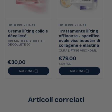
DR PIERRE RICAUD
DR PIERRE RICAUD
Crema lifting collo e
Trattamento lifting
décolleté
affinante - specifico
ovale viso booster di
CREMA LIFTING COLLO E
DÉCOLLETÉ 50
collagene e elastina
CURA LIFTING VISO 40 ML
€79,00
Prezzo
€30,00
Prezzo
PREZZO
PER
di
€1,98
/
ML
UNITARIO
di
listino
AGGIUNGI
AGGIUNGI
listino
Articoli correlati