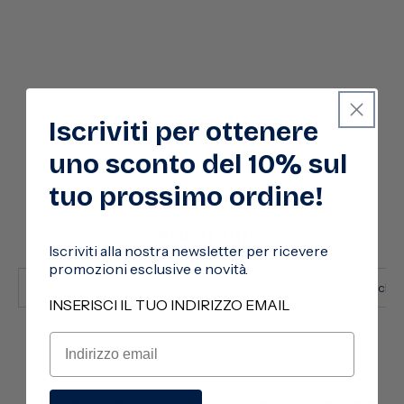
Best seller
Iscriviti per ottenere
uno sconto del 10% sul
tuo prossimo ordine!
Vedi anche
Iscriviti alla nostra newsletter per ricevere
promozioni esclusive e novità.
Eyeliner
I prodotti Flormar
Make up
Trucco occhi
INSERISCI IL TUO INDIRIZZO EMAIL
Pagamento sicuro
Consegna ovunque in