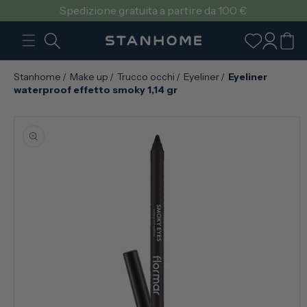
VAI
Spedizione gratuita a partire da 100 €
DIRETTAMENTE
AI CONTENUTI
Accedi
Carrello
Stanhome
/
Make up
/
Trucco occhi
/
Eyeliner
/
Eyeliner
waterproof effetto smoky 1,14 gr