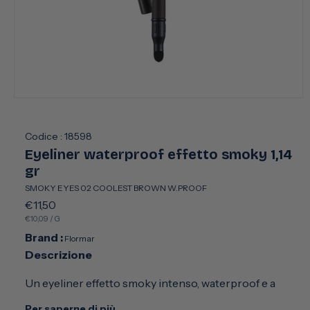
Apri
contenuti
multimediali
1
Codice :
18598
in
Eyeliner waterproof effetto smoky 1,14
finestra
modale
gr
SMOKY EYES 02 COOLEST BROWN W.PROOF
Prezzo
€11,50
PREZZO
PER
€10,09
/
G
di
UNITARIO
Brand :
listino
Flormar
Descrizione
Un eyeliner effetto smoky intenso, waterproof e a
lunga tenuta.
Per saperne di più