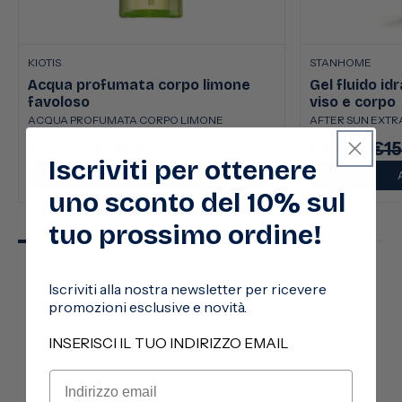
KIOTIS
STANHOME
Acqua profumata corpo limone
Gel fluido id
favoloso
viso e corpo
ACQUA PROFUMATA CORPO LIMONE
AFTER SUN EXTRA
€13,50
€22,50
€8,50
€15
Prezzo
Prezzo
Prezzo
Pre
Iscriviti per ottenere
scontato
di
scontato
di
AGGIUNGI
listino
listi
uno sconto del 10% sul
tuo prossimo ordine!
Iscriviti alla nostra newsletter per ricevere
promozioni esclusive e novità.
Seguici
INSERISCI IL TUO INDIRIZZO EMAIL
@stanhomeitalia