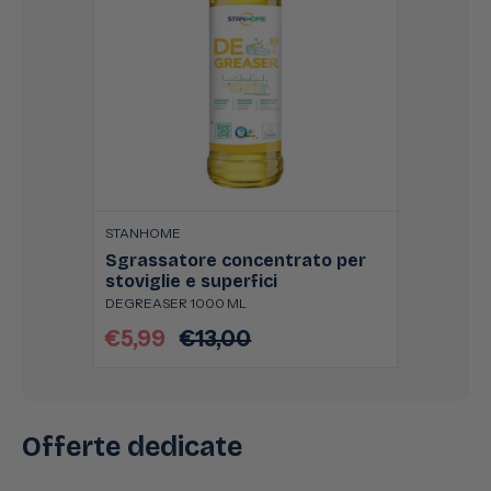
STANHOME
Sgrassatore concentrato per
stoviglie e superfici
DEGREASER 1000 ML
€5,99
€13,00
Prezzo
Prezzo
scontato
di
listino
Offerte dedicate