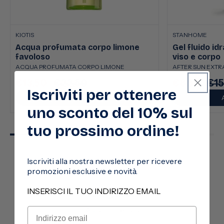
KIOTIS
STANHOME
Acqua profumata corpo limone
Gel fluido id
favoloso
viso e corpo
ACQUA PROFUMATA CORPO LIMONE
AFTER SUN EXTRA
€13,50
€22,50
€8,50
€15
Prezzo
Prezzo
Prezzo
Pre
Iscriviti per ottenere
scontato
di
scontato
di
AGGIUNGI
listino
listi
uno sconto del 10% sul
tuo prossimo ordine!
Iscriviti alla nostra newsletter per ricevere
promozioni esclusive e novità.
Seguici
INSERISCI IL TUO INDIRIZZO EMAIL
@stanhomeitalia