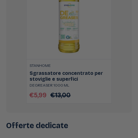
STANHOME
Sgrassatore concentrato per
stoviglie e superfici
DEGREASER 1000 ML
€5,99
€13,00
Prezzo
Prezzo
scontato
di
listino
Offerte dedicate