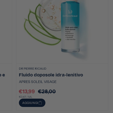
DR PIERRE RICAUD
o e
Fluido doposole idra-lenitivo
APRES SOLEIL VISAGE
€13,99
€28,00
Prezzo
Prezzo
PREZZO
PER
scontato
€0,47
/
ML
di
UNITARIO
AGGIUNGI
listino