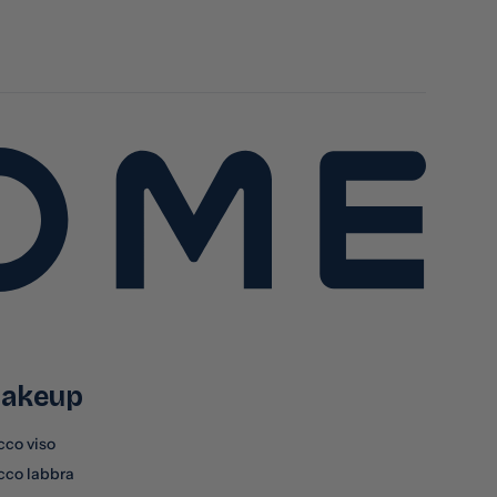
akeup
cco viso
cco labbra