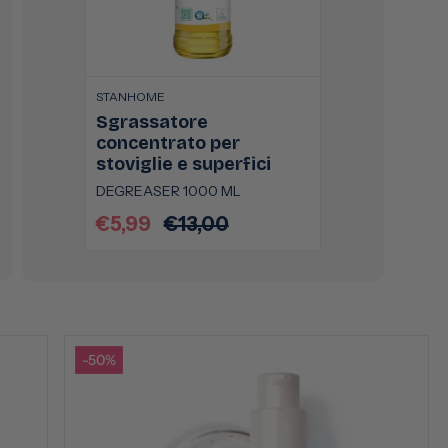
STANHOME
Sgrassatore
concentrato per
stoviglie e superfici
DEGREASER 1000 ML
€5,99
€13,00
Prezzo
Prezzo
scontato
di
listino
-50%