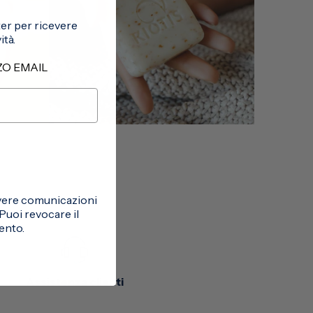
tter per ricevere
tà.
ZZO EMAIL
cevere comunicazioni
uoi revocare il
ento.
Assistenza clienti