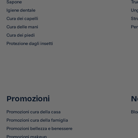
Sapone
Tru
Igiene dentale
Un
Cura dei capelli
Str
Cura delle mani
Pen
Cura dei piedi
Protezione dagli insetti
Promozioni
N
Promozioni cura della casa
Blo
Promozioni cura della famiglia
Promozioni bellezza e benessere
Promozioni makeup