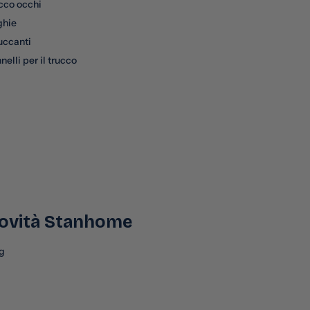
cco occhi
ghie
uccanti
nelli per il trucco
ovità Stanhome
g