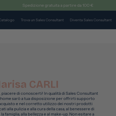
Spedizione gratuita a partire da 100 €
Catalogo
Trova un Sales Consultant
Diventa Sales Consultant
arisa CARLI
, piacere di conoscerti! In qualità di Sales Consultant
home sarò a tua disposizione per offrirti supporto
’acquisto e nel corretto utilizzo dei nostri prodotti
ati alla pulizia e alla cura della casa, al benessere di
 la famiglia, alla bellezza e al make-up. Non esitare a