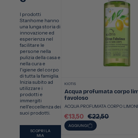
I prodotti
Stanhome hanno
una lunga storia di
innovazione ed
esperienza nel
facilitare le
persone nella
pulizia della casa e
nella cura e
l'igiene del corpo
di tutta la famiglia.
Inizia subito ad
KIOTIS
utilizzare i
Acqua profumata corpo li
prodotti e
favoloso
immergiti
ACQUA PROFUMATA CORPO LIMON
nell'eccellenza dei
suoi prodotti.
€13,50
€22,50
Prezzo
Prezzo
scontato
di
AGGIUNGI
listino
SCOPRI LA
MIA