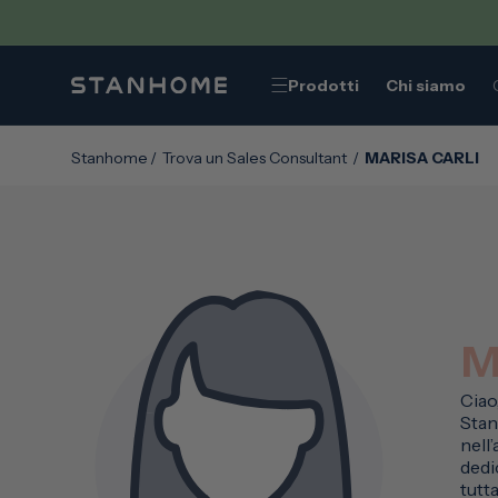
VAI
DIRETTAMENTE
AI CONTENUTI
Prodotti
Chi siamo
Stanhome
/
Trova un Sales Consultant
/
MARISA CARLI
M
Ciao
Stan
nell
dedic
tutta