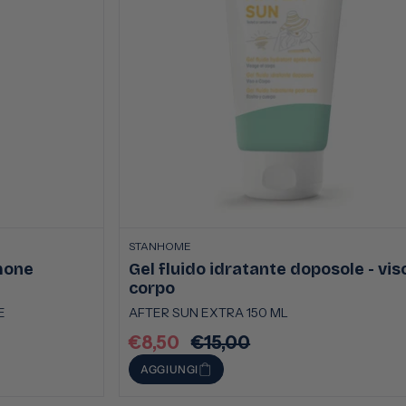
STANHOME
mone
Gel fluido idratante doposole - vis
corpo
E
AFTER SUN EXTRA 150 ML
€8,50
€15,00
Prezzo
Prezzo
scontato
di
AGGIUNGI
listino