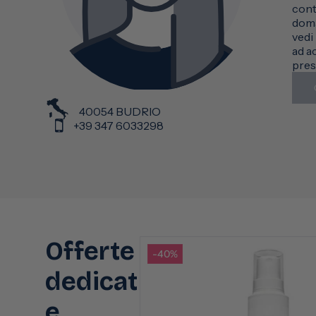
cont
doma
vedi
ad a
pres
40054 BUDRIO
+39 347 6033298
Offerte
-40%
dedicat
e