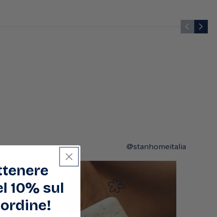
@stanhomeitalia
ottenere
l 10% sul
ordine!