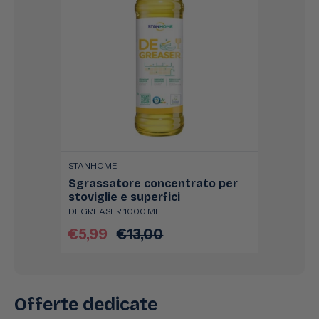
STANHOME
Sgrassatore concentrato per
stoviglie e superfici
DEGREASER 1000 ML
€5,99
€13,00
Prezzo
Prezzo
scontato
di
listino
Offerte dedicate