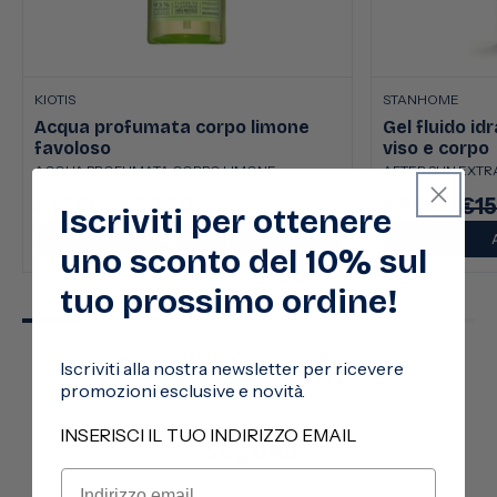
KIOTIS
STANHOME
Acqua profumata corpo limone
Gel fluido id
favoloso
viso e corpo
ACQUA PROFUMATA CORPO LIMONE
AFTER SUN EXTRA
€13,50
€22,50
€8,50
€15
Prezzo
Prezzo
Prezzo
Pre
Iscriviti per ottenere
scontato
di
scontato
di
AGGIUNGI
uno sconto del 10% sul
listino
listi
tuo prossimo ordine!
Iscriviti alla nostra newsletter per ricevere
promozioni esclusive e novità.
INSERISCI IL TUO INDIRIZZO EMAIL
Seguici
@stanhomeitalia