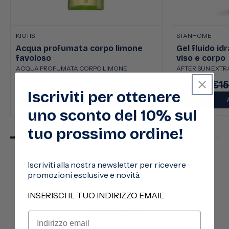
KIOTIS
STANHOME
Acqua profumata corpo limone
Gel fluido id
favoloso
viso e corpo
ACQUA PROFUMATA CORPO LIMONE
AFTER SUN EXTRA
€13,50
€22,50
€8,50
€15
Prezzo
Prezzo
Prezzo
Pre
Iscriviti per ottenere
scontato
di
scontato
di
AGGIUNGI
listino
listi
uno sconto del 10% sul
tuo prossimo ordine!
Iscriviti alla nostra newsletter per ricevere
promozioni esclusive e novità.
Seguici
INSERISCI IL TUO INDIRIZZO EMAIL
@stanhomeitalia