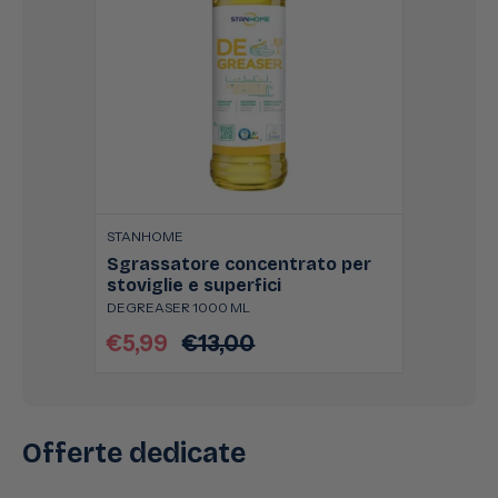
STANHOME
Sgrassatore concentrato per
stoviglie e superfici
DEGREASER 1000 ML
€5,99
€13,00
Prezzo
Prezzo
scontato
di
listino
Offerte dedicate