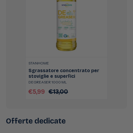
STANHOME
Sgrassatore concentrato per
stoviglie e superfici
DEGREASER 1000 ML
€5,99
€13,00
Prezzo
Prezzo
scontato
di
listino
Offerte dedicate