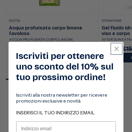
KIOTIS
STANHOME
Acqua profumata corpo limone
Gel fluido id
favoloso
viso e corpo
ACQUA PROFUMATA CORPO LIMONE
AFTER SUN EXTRA
€13,50
€22,50
€8,50
€15
Prezzo
Prezzo
Prezzo
Pre
Iscriviti per ottenere
scontato
di
scontato
di
AGGIUNGI
listino
listi
uno sconto del 10% sul
tuo prossimo ordine!
Iscriviti alla nostra newsletter per ricevere
promozioni esclusive e novità.
Seguici
INSERISCI IL TUO INDIRIZZO EMAIL
@stanhomeitalia