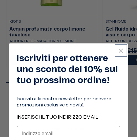
KIOTIS
STANHOME
Acqua profumata corpo limone
Gel fluido id
favoloso
viso e corpo
ACQUA PROFUMATA CORPO LIMONE
AFTER SUN EXTRA
€13,50
€22,50
€8,50
€15
Prezzo
Prezzo
Prezzo
Pre
Iscriviti per ottenere
scontato
di
scontato
di
AGGIUNGI
listino
listi
uno sconto del 10% sul
tuo prossimo ordine!
Iscriviti alla nostra newsletter per ricevere
promozioni esclusive e novità.
Seguici
INSERISCI IL TUO INDIRIZZO EMAIL
@stanhomeitalia