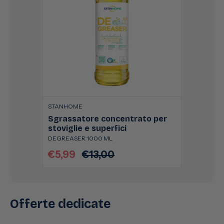
STANHOME
Sgrassatore concentrato per
stoviglie e superfici
DEGREASER 1000 ML
€5,99
€13,00
Prezzo
Prezzo
scontato
di
listino
Offerte dedicate