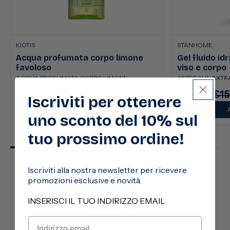
KIOTIS
STANHOME
Acqua profumata corpo limone
Gel fluido id
favoloso
viso e corpo
ACQUA PROFUMATA CORPO LIMONE
AFTER SUN EXTRA
€13,50
€22,50
€8,50
€15
Prezzo
Prezzo
Prezzo
Pre
Iscriviti per ottenere
scontato
di
scontato
di
AGGIUNGI
uno sconto del 10% sul
listino
listi
tuo prossimo ordine!
Iscriviti alla nostra newsletter per ricevere
promozioni esclusive e novità.
INSERISCI IL TUO INDIRIZZO EMAIL
Seguici
@stanhomeitalia