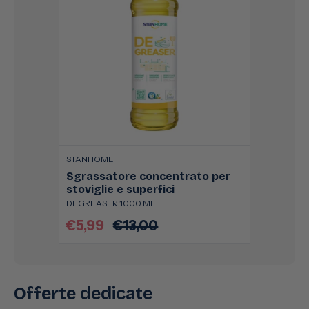
STANHOME
Sgrassatore concentrato per
stoviglie e superfici
DEGREASER 1000 ML
€5,99
€13,00
Prezzo
Prezzo
scontato
di
listino
Offerte dedicate