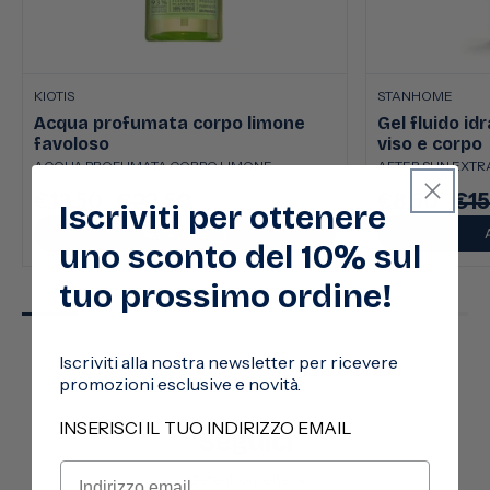
KIOTIS
STANHOME
Acqua profumata corpo limone
Gel fluido id
favoloso
viso e corpo
ACQUA PROFUMATA CORPO LIMONE
AFTER SUN EXTRA
€13,50
€22,50
€8,50
€15
Prezzo
Prezzo
Prezzo
Pre
Iscriviti per ottenere
scontato
di
scontato
di
AGGIUNGI
uno sconto del 10% sul
listino
listi
tuo prossimo ordine!
Iscriviti alla nostra newsletter per ricevere
promozioni esclusive e novità.
INSERISCI IL TUO INDIRIZZO EMAIL
Seguici
@stanhomeitalia