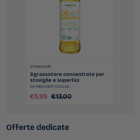
STANHOME
Sgrassatore concentrato per
stoviglie e superfici
DEGREASER 1000 ML
€5,99
€13,00
Prezzo
Prezzo
scontato
di
listino
Offerte dedicate