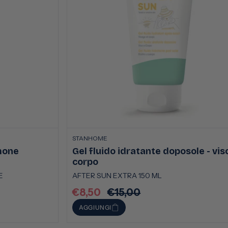
STANHOME
mone
Gel fluido idratante doposole - vis
corpo
E
AFTER SUN EXTRA 150 ML
€8,50
€15,00
Prezzo
Prezzo
scontato
di
AGGIUNGI
listino