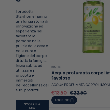
I prodotti
Stanhome hanno
una lunga storia di
innovazione ed
esperienza nel
facilitare le
persone nella
pulizia della casa e
nella cura e
l'igiene del corpo
di tutta la famiglia.
Inizia subito ad
KIOTIS
utilizzare i
Acqua profumata corpo li
prodotti e
favoloso
immergiti
ACQUA PROFUMATA CORPO LIMON
nell'eccellenza dei
suoi prodotti.
€13,50
€22,50
Prezzo
Prezzo
scontato
di
AGGIUNGI
listino
SCOPRI LA
MIA