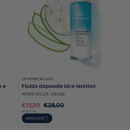
DR PIERRE RICAUD
o e
Fluido doposole idra-lenitivo
APRES SOLEIL VISAGE
€13,99
€28,00
Prezzo
Prezzo
PREZZO
PER
scontato
€0,47
/
ML
di
UNITARIO
AGGIUNGI
listino