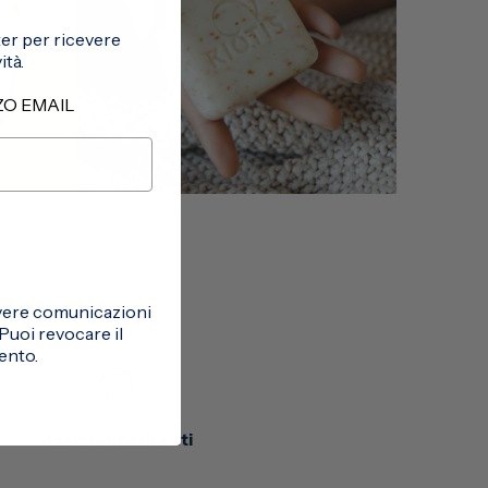
tter per ricevere
tà.
ZZO EMAIL
cevere comunicazioni
uoi revocare il
ento.
Assistenza clienti