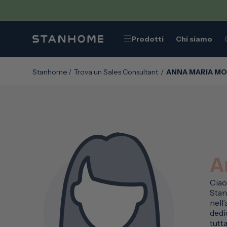
VAI
DIRETTAMENTE
AI CONTENUTI
Prodotti
Chi siamo
Stanhome
/
Trova un Sales Consultant
/
ANNA MARIA M
A
Ciao
Stan
nell
dedic
tutta