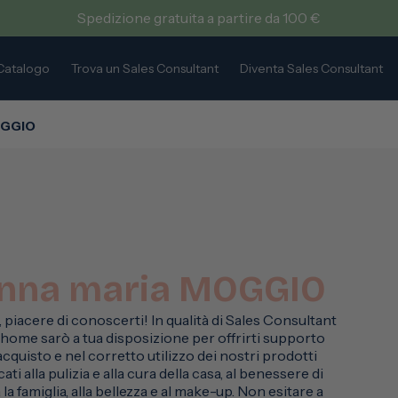
Spedizione gratuita a partire da 100 €
Catalogo
Trova un Sales Consultant
Diventa Sales Consultant
OGGIO
nna maria MOGGIO
, piacere di conoscerti! In qualità di Sales Consultant
home sarò a tua disposizione per offrirti supporto
’acquisto e nel corretto utilizzo dei nostri prodotti
ati alla pulizia e alla cura della casa, al benessere di
 la famiglia, alla bellezza e al make-up. Non esitare a