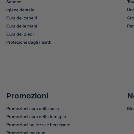
Sapone
Tru
Igiene dentale
Un
Cura dei capelli
Str
Cura delle mani
Pen
Cura dei piedi
Protezione dagli insetti
Promozioni
N
Promozioni cura della casa
Blo
Promozioni cura della famiglia
Promozioni bellezza e benessere
Promozioni makeup