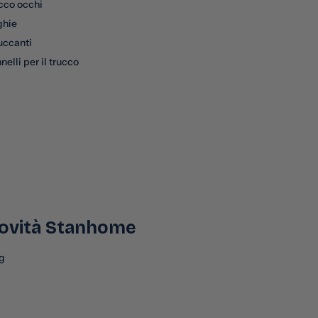
cco occhi
ghie
uccanti
nelli per il trucco
ovità Stanhome
g