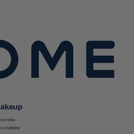
akeup
cco viso
cco labbra