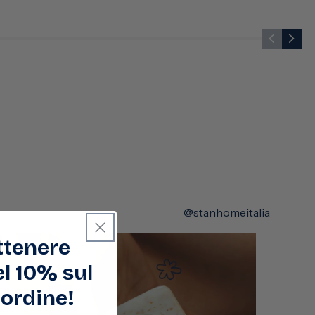
@stanhomeitalia
ottenere
l 10% sul
ordine!