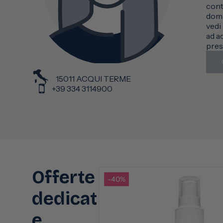
cont
doma
vedi
ad a
pres
15011 ACQUI TERME
+39 334 3114900
Offerte
-40%
dedicat
e