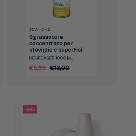
STANHOME
Sgrassatore
concentrato per
stoviglie e superfici
DEGREASER 1000 ML
€5,99
€13,00
Prezzo
Prezzo
scontato
di
listino
-50%