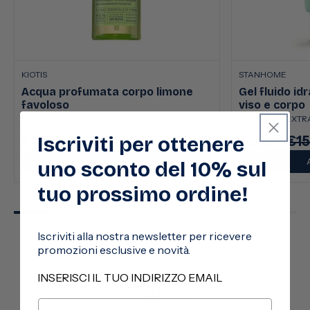
KIOTIS
STANHOME
Acqua profumata corpo limone
Gel fluido id
favoloso
viso e corpo
ACQUA PROFUMATA CORPO LIMONE
AFTER SUN EXTRA
Iscriviti per ottenere
€13,50
€22,50
€8,50
€15
Prezzo
Prezzo
Prezzo
Pre
scontato
di
scontato
di
AGGIUNGI
uno sconto del 10% sul
listino
listi
tuo prossimo ordine!
Iscriviti alla nostra newsletter per ricevere
promozioni esclusive e novità.
INSERISCI IL TUO INDIRIZZO EMAIL
Seguici