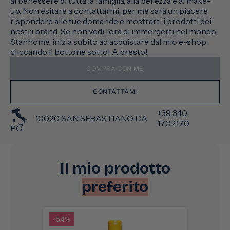
al benessere di tutta la famiglia, alla bellezza e al make-
up. Non esitare a contattarmi, per me sarà un piacere
rispondere alle tue domande e mostrarti i prodotti dei
nostri brand. Se non vedi l’ora di immergerti nel mondo
Stanhome, inizia subito ad acquistare dal mio e-shop
cliccando il bottone sotto! A presto!
COMPRA CON ME
CONTATTAMI
+39 340
10020 SAN SEBASTIANO DA
1702170
PO
Il mio prodotto
preferito
-54%