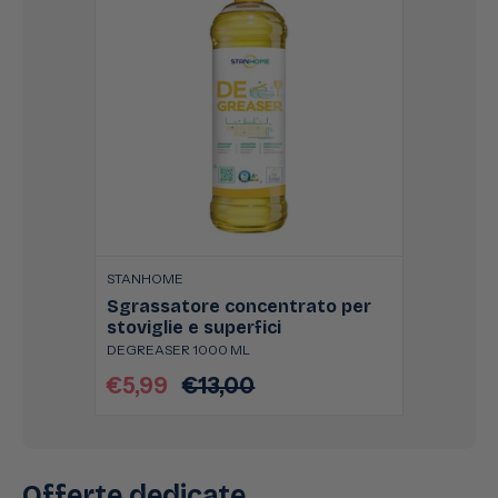
STANHOME
Sgrassatore concentrato per
stoviglie e superfici
DEGREASER 1000 ML
€5,99
€13,00
Prezzo
Prezzo
scontato
di
listino
Offerte dedicate