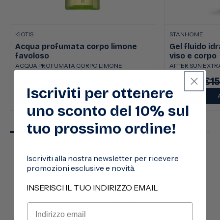
KIOTIS
STANHOME
Acqua profumata corpo limone
Gel fluido id
favoloso
viso e corpo
ACQUA PROFUMATA CORPO LIMONE
AFTER SUN EXTRA
€13,50
€22,50
€8,50
€15
Prezzo
Prezzo
Prezzo
Pre
Iscriviti per ottenere
scontato
di
scontato
di
AGGIUNGI
listino
listi
uno sconto del 10% sul
tuo prossimo ordine!
Iscriviti alla nostra newsletter per ricevere
promozioni esclusive e novità.
Seguici
INSERISCI IL TUO INDIRIZZO EMAIL
@stanhomeitalia