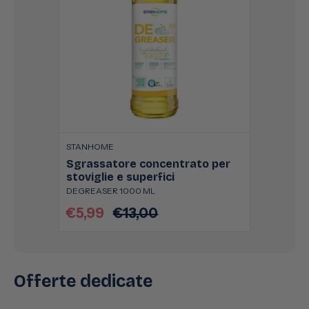
STANHOME
Sgrassatore concentrato per
stoviglie e superfici
DEGREASER 1000 ML
€5,99
€13,00
Prezzo
Prezzo
scontato
di
listino
Offerte dedicate