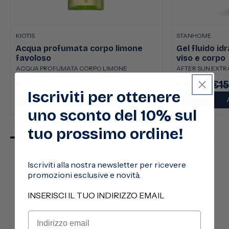
KIOTIS
STANHOME
Acqua profumata corpo limone
Gel fluido id
favoloso
viso e corpo
ACQUA PROFUMATA CORPO LIMONE
AFTER SUN EXTRA
€13,50
€22,50
€8,50
€15
Prezzo
Prezzo
Prezzo
Pre
Iscriviti per ottenere
scontato
di
scontato
di
AGGIUNGI
listino
listi
uno sconto del 10% sul
tuo prossimo ordine!
Iscriviti alla nostra newsletter per ricevere
promozioni esclusive e novità.
Seguici
INSERISCI IL TUO INDIRIZZO EMAIL
@stanhomeitalia