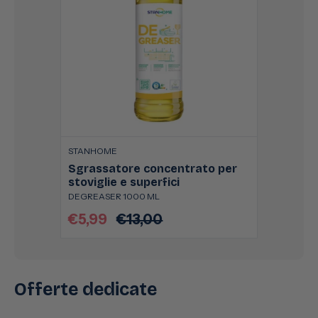
STANHOME
Sgrassatore concentrato per
stoviglie e superfici
DEGREASER 1000 ML
€5,99
€13,00
Prezzo
Prezzo
scontato
di
listino
Offerte dedicate