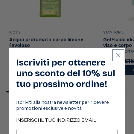
KIOTIS
STANHOME
Acqua profumata corpo limone
Gel fluido id
favoloso
viso e corpo
ACQUA PROFUMATA CORPO LIMONE
AFTER SUN EXTRA
Iscriviti per ottenere
€13,50
€22,50
€8,50
€15
Prezzo
Prezzo
Prezzo
Pre
scontato
di
scontato
di
AGGIUNGI
uno sconto del 10% sul
listino
listi
tuo prossimo ordine!
Iscriviti alla nostra newsletter per ricevere
promozioni esclusive e novità.
INSERISCI IL TUO INDIRIZZO EMAIL
Seguici