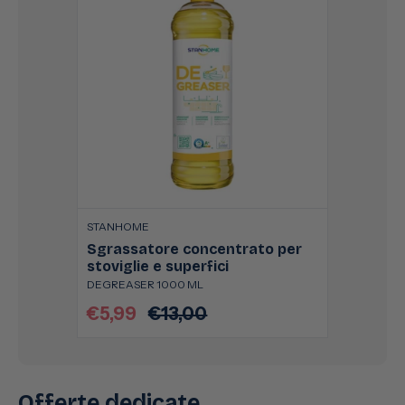
STANHOME
Sgrassatore concentrato per
stoviglie e superfici
DEGREASER 1000 ML
€5,99
€13,00
Prezzo
Prezzo
scontato
di
listino
Offerte dedicate