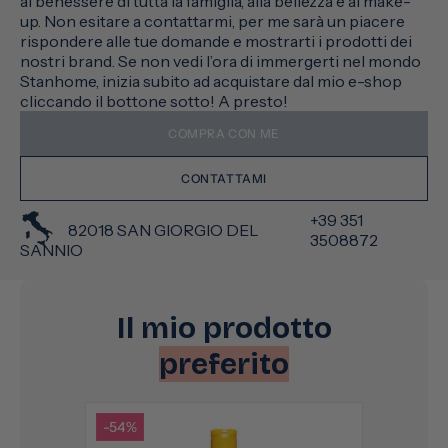
al benessere di tutta la famiglia, alla bellezza e al make-
up. Non esitare a contattarmi, per me sarà un piacere
rispondere alle tue domande e mostrarti i prodotti dei
nostri brand. Se non vedi l’ora di immergerti nel mondo
Stanhome, inizia subito ad acquistare dal mio e-shop
cliccando il bottone sotto! A presto!
COMPRA CON ME
CONTATTAMI
+39 351
82018 SAN GIORGIO DEL
3508872
SANNIO
Il mio prodotto
preferito
-54%