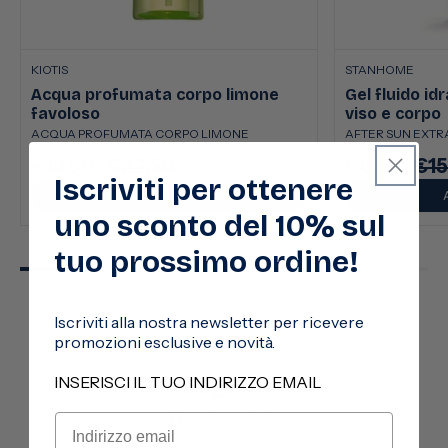
KIOTIS
STANHOME
Acqua profumata corpo limone
Gel fluido id
favoloso
viso e corpo
ACQUA PROFUMATA CORPO LIMONE
AFTER SUN EXTRA
€13,50
€22,50
€8,50
€15
Prezzo
Prezzo
Prezzo
Pre
Iscriviti per ottenere
scontato
di
scontato
di
AGGIUNGI
listino
listi
uno sconto del 10% sul
tuo prossimo ordine!
Iscriviti alla nostra newsletter per ricevere
promozioni esclusive e novità.
Seguici
INSERISCI IL TUO INDIRIZZO EMAIL
@stanhomeitalia