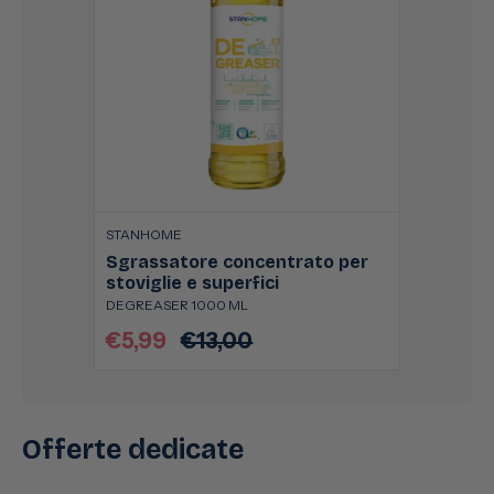
STANHOME
Sgrassatore concentrato per
stoviglie e superfici
DEGREASER 1000 ML
€5,99
€13,00
Prezzo
Prezzo
scontato
di
listino
Offerte dedicate